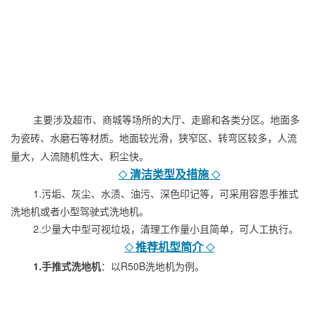
主要涉及超市、商城等场所的大厅、走廊和各类分区。地面
多
为瓷砖、水磨石等材质。地面较光滑，狭窄区、转弯区较多，人流
量大，人流随机性大、
积尘快
。
清洁类型及措施
◇
◇
1.污垢、灰尘、水渍、油污、深色印记等，可采用容恩手推式
洗地机或者小型驾驶式洗地机。
2.
少量
大中型可视垃圾，清理工作量小且简单，
可人工执行。
推荐机型简介
◇
◇
1.手推式洗地机
：以R50B洗地机为例。