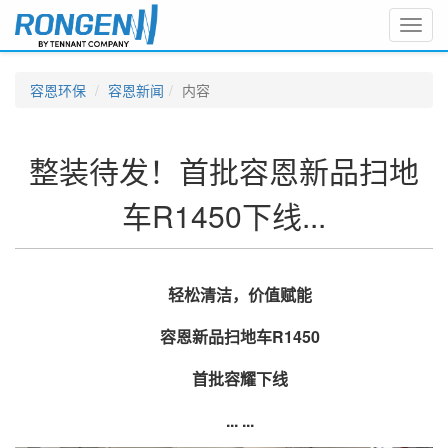
Toggl
navig
容恩环保
容恩新闻
内容
整装待发！首批容恩新品扫地
车R1450下线...
轻松清洁，价值赋能
容恩新品扫地车R1450
首批容耀下线
... ...